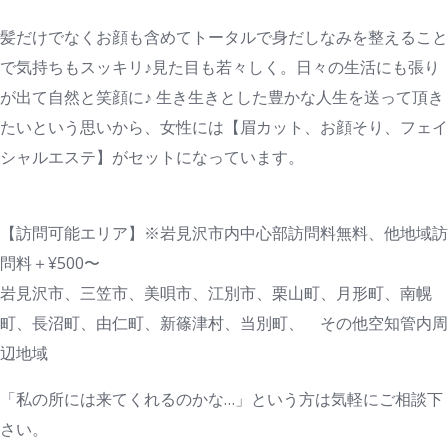
髪だけでなくお顔も含めてトータルで身だしなみを整えること
で気持ちもスッキリ♪見た目も若々しく。日々の生活にも張り
が出て自然と笑顔に♪ 生き生きとした豊かな人生を送って頂き
たいという思いから、女性には【眉カット、お顔そり、フェイ
シャルエステ】がセットになっています。
【訪問可能エリア】※岩見沢市内中心部訪問料無料、他地域訪
問料＋¥500〜
岩見沢市、三笠市、美唄市、江別市、栗山町、月形町、南幌
町、長沼町、由仁町、新篠津村、当別町、 その他空知管内周
辺地域
「私の所には来てくれるのかな…」という方は気軽にご相談下
さい。