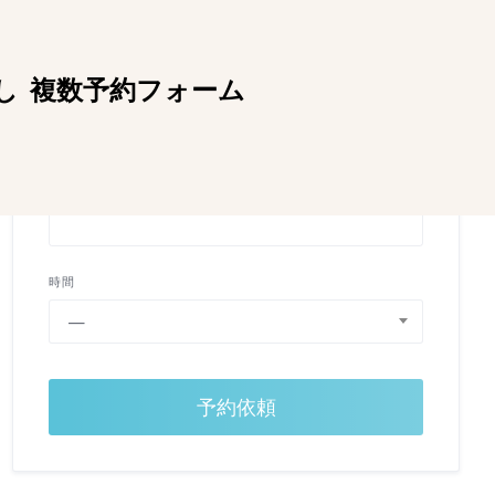
¥5,500
し
複数予約フォーム
月日
時間
—
予約依頼